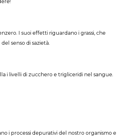
dere!
zero. I suoi effetti riguardano i grassi, che
el senso di sazietà.
i livelli di zucchero e trigliceridi nel sangue.
iutano i processi depurativi del nostro organismo e