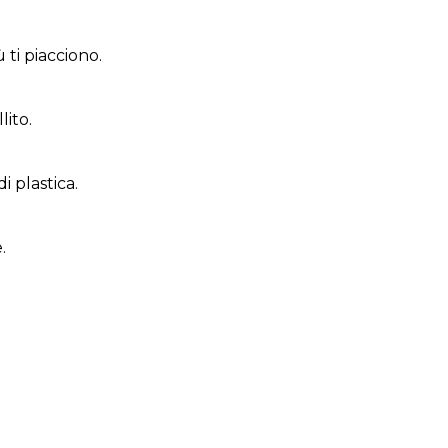
 ti piacciono.
lito.
i plastica.
.